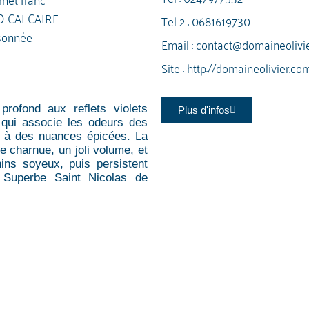
O CALCAIRE
Tel 2 :
0681619730
sonnée
Email :
contact@domaineolivi
Site :
http://domaineolivier.co
profond aux reflets violets
Plus d'infos
 qui associe les odeurs des
s) à des nuances épicées. La
e charnue, un joli volume, et
ins soyeux, puis persistent
 Superbe Saint Nicolas de