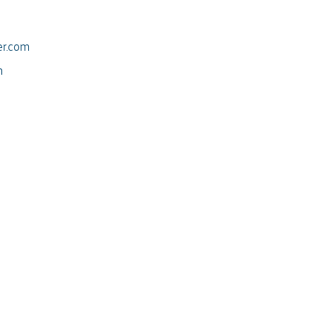
er.com
m