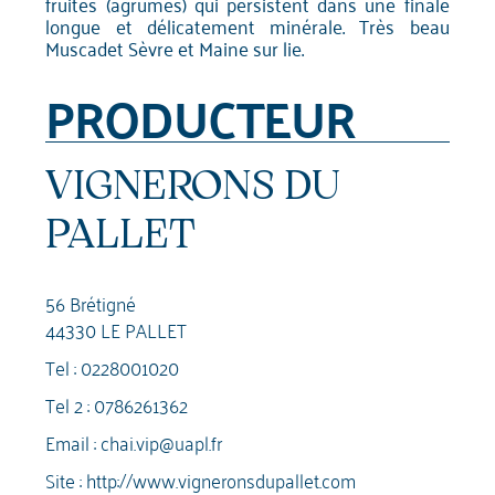
fruités (agrumes) qui persistent dans une finale
longue et délicatement minérale. Très beau
Muscadet Sèvre et Maine sur lie.
PRODUCTEUR
VIGNERONS DU
PALLET
56 Brétigné
44330 LE PALLET
Tel :
0228001020
Tel 2 :
0786261362
Email :
chai.vip@uapl.fr
Site :
http://www.vigneronsdupallet.com