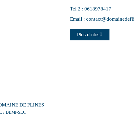
Tel 2 :
0618978417
Email :
contact@domainedefl
Plus d'infos
OMAINE DE FLINES
É / DEMI-SEC