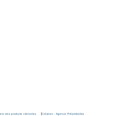
nt des produits cidricoles
Création : Agence Préambulles