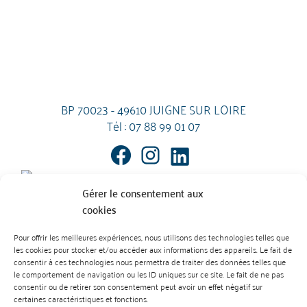
BP 70023 - 49610 JUIGNE SUR LOIRE
Tél :
07 88 99 01 07
Gérer le consentement aux
cookies
Pour offrir les meilleures expériences, nous utilisons des technologies telles que
les cookies pour stocker et/ou accéder aux informations des appareils. Le fait de
Mentions Légales
Contact
consentir à ces technologies nous permettra de traiter des données telles que
L’abus d’alcool est dangereux pour la santé. À consommer avec
le comportement de navigation ou les ID uniques sur ce site. Le fait de ne pas
modération.
consentir ou de retirer son consentement peut avoir un effet négatif sur
Règlement des vins
Règlement des produits cidricoles
certaines caractéristiques et fonctions.
Création : Agence Préambulles