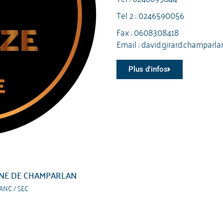
Tel 2 :
0246590056
Fax : 0608308418
Email :
david.girard.champarla
Plus d'infos
NE DE CHAMPARLAN
ANC / SEC