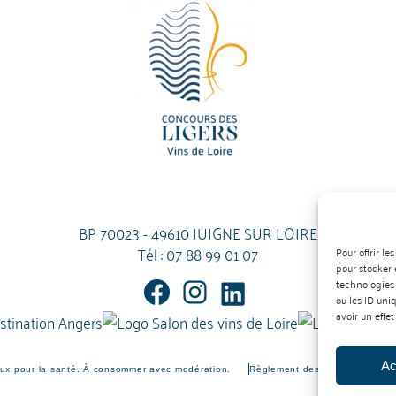
BP 70023 - 49610 JUIGNE SUR LOIRE
Tél :
07 88 99 01 07
Pour offrir l
pour stocker 
technologies
ou les ID uni
avoir un effet
Ac
eux pour la santé. À consommer avec modération.
Règlement des vins
Règleme