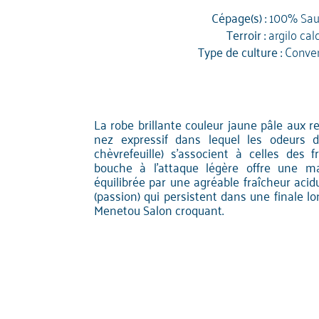
Cépage(s) :
100% Sau
Terroir :
argilo cal
Type de culture :
Conven
La robe brillante couleur jaune pâle aux r
nez expressif dans lequel les odeurs d
chèvrefeuille) s'associent à celles des f
bouche à l'attaque légère offre une ma
équilibrée par une agréable fraîcheur acid
(passion) qui persistent dans une finale l
Menetou Salon croquant.