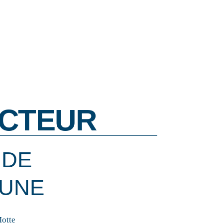
CTEUR
 DE
UNE
Motte