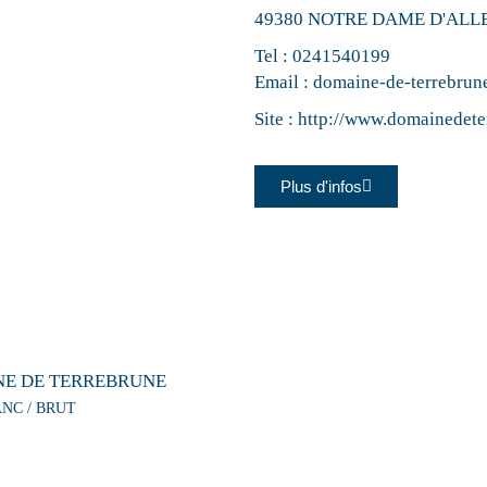
49380 NOTRE DAME D'AL
Tel :
0241540199
Email :
domaine-de-terrebru
Site :
http://www.domainedete
Plus d'infos
E DE TERREBRUNE
ANC / BRUT