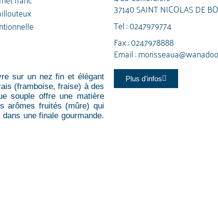
37140 SAINT NICOLAS DE B
illouteux
Tel :
0247979774
tionnelle
Fax : 0247978888
Email :
morisseaua@wanadoo.
vre sur un nez fin et élégant
Plus d'infos
rais (framboise, fraise) à des
ue souple offre une matière
es arômes fruités (mûre) qui
t dans une finale gourmande.