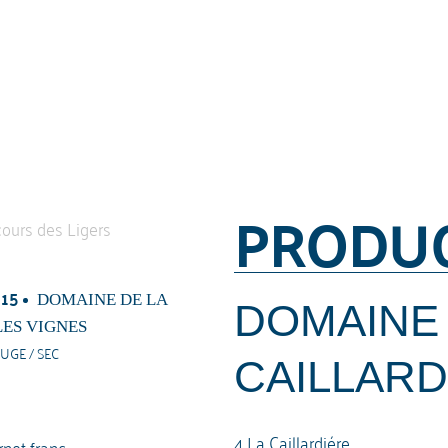
PRODU
15
DOMAINE DE LA
DOMAINE 
LES VIGNES
UGE / SEC
CAILLARD
4 La Caillardiére
net franc