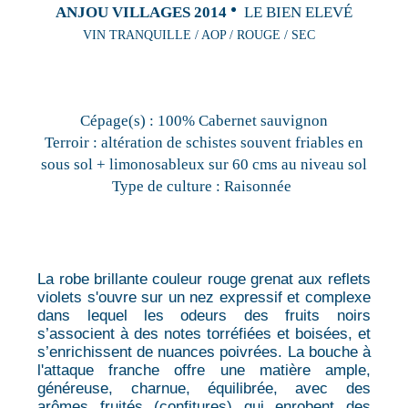
ANJOU VILLAGES 2014
LE BIEN ELEVÉ
VIN TRANQUILLE / AOP / ROUGE / SEC
Cépage(s) :
100% Cabernet sauvignon
Terroir :
altération de schistes souvent friables en
sous sol + limonosableux sur 60 cms au niveau sol
Type de culture :
Raisonnée
La robe brillante couleur rouge grenat aux reflets
violets s'ouvre sur un nez expressif et complexe
dans lequel les odeurs des fruits noirs
s’associent à des notes torréfiées et boisées, et
s’enrichissent de nuances poivrées. La bouche à
l'attaque franche offre une matière ample,
généreuse, charnue, équilibrée, avec des
arômes fruités (confitures) qui enrobent des