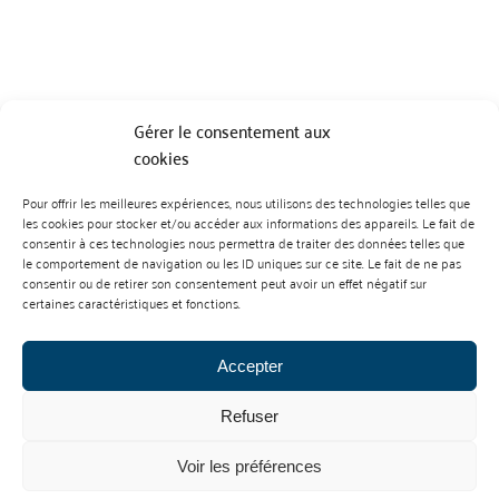
Gérer le consentement aux
cookies
Pour offrir les meilleures expériences, nous utilisons des technologies telles que
BP 70023 - 49610 JUIGNE SUR LOIRE
les cookies pour stocker et/ou accéder aux informations des appareils. Le fait de
Tél :
07 88 99 01 07
consentir à ces technologies nous permettra de traiter des données telles que
le comportement de navigation ou les ID uniques sur ce site. Le fait de ne pas
consentir ou de retirer son consentement peut avoir un effet négatif sur
certaines caractéristiques et fonctions.
Accepter
Refuser
Mentions Légales
Contact
Voir les préférences
L’abus d’alcool est dangereux pour la santé. À consommer avec
modération.