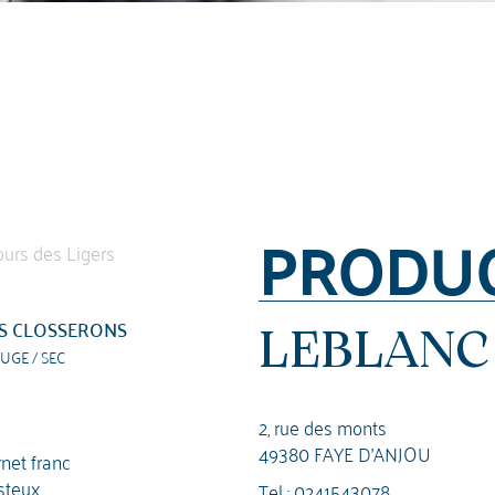
PRODU
S CLOSSERONS
LEBLANC 
UGE / SEC
2, rue des monts
49380 FAYE D'ANJOU
net franc
steux
Tel :
0241543078