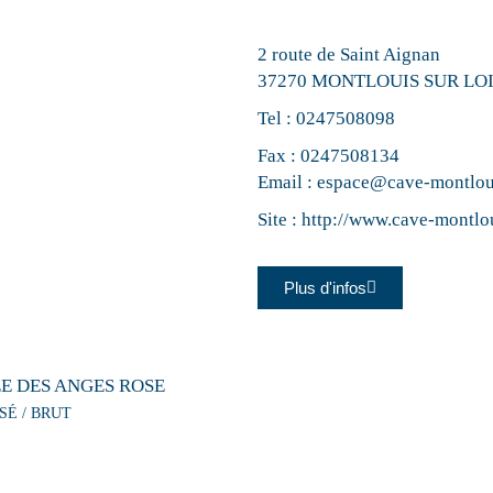
2 route de Saint Aignan
37270 MONTLOUIS SUR LO
Tel :
0247508098
Fax : 0247508134
Email :
espace@cave-montlou
Site :
http://www.cave-montlo
Plus d'infos
E DES ANGES ROSE
SÉ / BRUT