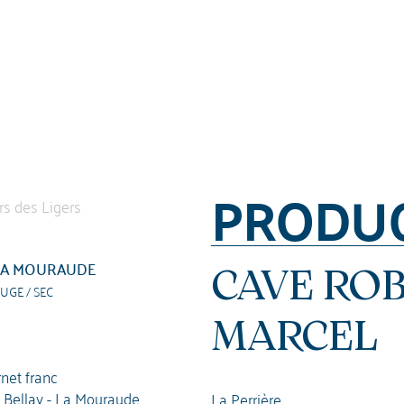
PRODU
 LA MOURAUDE
CAVE RO
UGE / SEC
MARCEL
net franc
l Bellay - La Mouraude
La Perrière