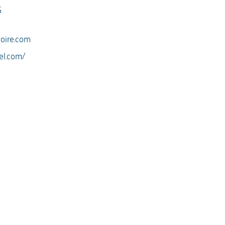
G
loire.com
el.com/