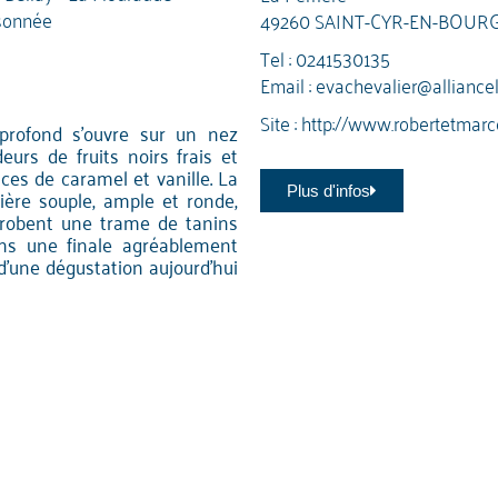
sonnée
49260 SAINT-CYR-EN-BOUR
Tel :
0241530135
Email :
evachevalier@alliance
Site :
http://www.robertetmarc
 profond s'ouvre sur un nez
urs de fruits noirs frais et
es de caramel et vanille. La
Plus d'infos
ière souple, ample et ronde,
nrobent une trame de tanins
ans une finale agréablement
 d’une dégustation aujourd’hui