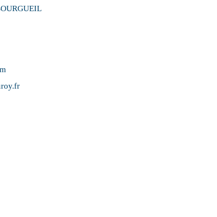
 BOURGUEIL
om
roy.fr