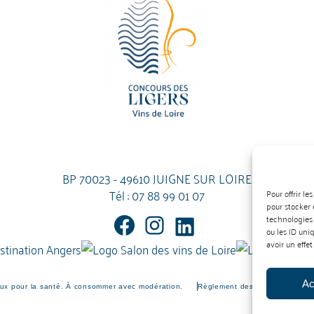
BP 70023 - 49610 JUIGNE SUR LOIRE
Tél :
07 88 99 01 07
Pour offrir l
pour stocker 
technologies
ou les ID uni
avoir un effet
Ac
eux pour la santé. À consommer avec modération.
Règlement des vins
Règleme