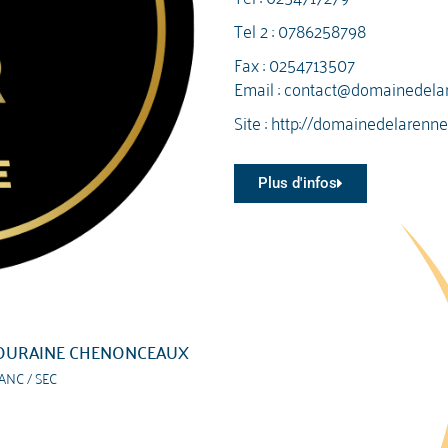
Tel 2 :
0786258798
Fax : 0254713507
Email :
contact@domainedelar
Site :
http://domainedelarenne.
Plus d'infos
OURAINE CHENONCEAUX
ANC / SEC