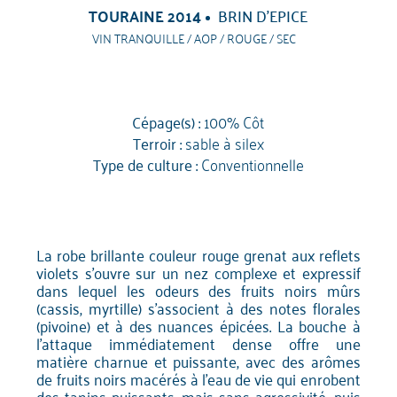
TOURAINE 2014
BRIN D’EPICE
VIN TRANQUILLE / AOP / ROUGE / SEC
Cépage(s) :
100% Côt
Terroir :
sable à silex
Type de culture :
Conventionnelle
La robe brillante couleur rouge grenat aux reflets
violets s'ouvre sur un nez complexe et expressif
dans lequel les odeurs des fruits noirs mûrs
(cassis, myrtille) s’associent à des notes florales
(pivoine) et à des nuances épicées. La bouche à
l'attaque immédiatement dense offre une
matière charnue et puissante, avec des arômes
de fruits noirs macérés à l’eau de vie qui enrobent
des tanins puissants, mais sans agressivité, puis