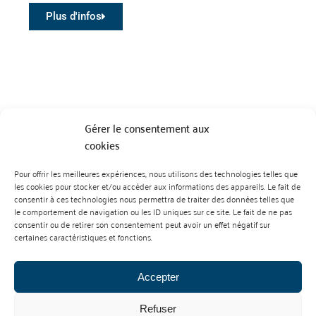
Plus d'infos
Gérer le consentement aux
cookies
Pour offrir les meilleures expériences, nous utilisons des technologies telles que
BP 70023 - 49610 JUIGNE SUR LOIRE
les cookies pour stocker et/ou accéder aux informations des appareils. Le fait de
Tél :
07 88 99 01 07
consentir à ces technologies nous permettra de traiter des données telles que
le comportement de navigation ou les ID uniques sur ce site. Le fait de ne pas
consentir ou de retirer son consentement peut avoir un effet négatif sur
certaines caractéristiques et fonctions.
Accepter
Refuser