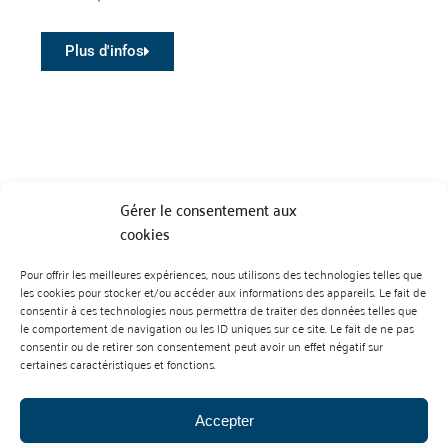
Plus d'infos
Gérer le consentement aux
cookies
Pour offrir les meilleures expériences, nous utilisons des technologies telles que
BP 70023 - 49610 JUIGNE SUR LOIRE
les cookies pour stocker et/ou accéder aux informations des appareils. Le fait de
Tél :
07 88 99 01 07
consentir à ces technologies nous permettra de traiter des données telles que
le comportement de navigation ou les ID uniques sur ce site. Le fait de ne pas
consentir ou de retirer son consentement peut avoir un effet négatif sur
certaines caractéristiques et fonctions.
Accepter