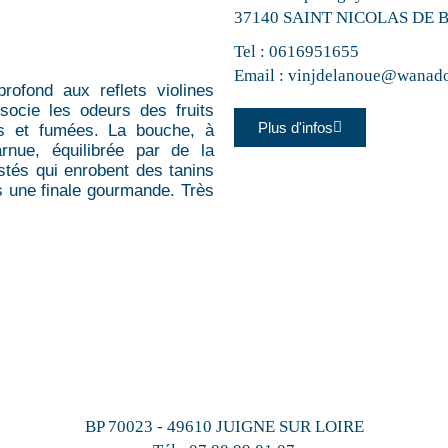
37140 SAINT NICOLAS DE
Tel :
0616951655
Email :
vinjdelanoue@wanado
profond aux reflets violines
ssocie les odeurs des fruits
Plus d'infos
es et fumées. La bouche, à
arnue, équilibrée par de la
stés qui enrobent des tanins
s une finale gourmande. Très
BP 70023 - 49610 JUIGNE SUR LOIRE