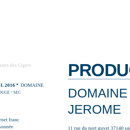
PRODU
L 2016
DOMAINE
DOMAINE
OUGE / SEC
JEROME
net franc
sonnée
11 rue du port guyet 37140 sa