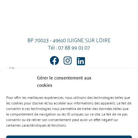
BP 70023 - 49610 JUIGNE SUR LOIRE
Tél :
07 88 99 01 07
Gérer le consentement aux
cookies
Pour offrir les meilleures expériences, nous utilisons des technologies telles que
les cookies pour stocker et/ou accéder aux informations des appareils. Le fait de
Mentions Légales
Contact
consentir à ces technologies nous permettra de traiter des données telles que
L’abus d’alcool est dangereux pour la santé. À consommer avec
le comportement de navigation ou les ID uniques sur ce site. Le fait de ne pas
modération.
consentir ou de retirer son consentement peut avoir un effet négatif sur
Règlement des vins
Règlement des produits cidricoles
certaines caractéristiques et fonctions.
Création : Agence Préambulles