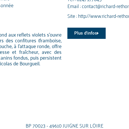
sonnée
Email :
contact@richard-rethore
Site :
http://www.richard-rethor
nd aux reflets violets s'ouvre
Plus d'infos
rs des confitures (framboise,
ouche, à l'attaque ronde, offre
esse et fraîcheur, avec des
tanins fondus, puis persistent
colas de Bourgueil.
BP 70023 - 49610 JUIGNE SUR LOIRE