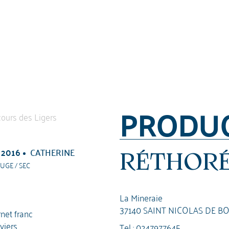
PRODU
 2016
CATHERINE
RÉTHORÉ
UGE / SEC
La Mineraie
37140 SAINT NICOLAS DE B
net franc
viers
Tel :
0247977645