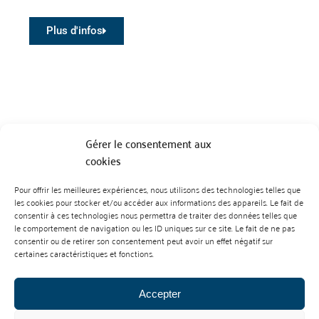
Plus d'infos
Gérer le consentement aux
cookies
Pour offrir les meilleures expériences, nous utilisons des technologies telles que
BP 70023 - 49610 JUIGNE SUR LOIRE
les cookies pour stocker et/ou accéder aux informations des appareils. Le fait de
Tél :
07 88 99 01 07
consentir à ces technologies nous permettra de traiter des données telles que
le comportement de navigation ou les ID uniques sur ce site. Le fait de ne pas
consentir ou de retirer son consentement peut avoir un effet négatif sur
certaines caractéristiques et fonctions.
Accepter