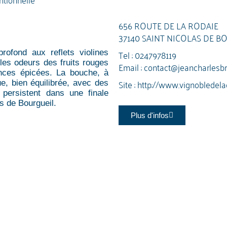
656 ROUTE DE LA RODAIE
37140 SAINT NICOLAS DE B
Tel :
0247978119
profond aux reflets violines
les odeurs des fruits rouges
Email :
contact@jeancharlesbr
ances épicées. La bouche, à
Site :
http://www.vignobledelac
ue, bien équilibrée, avec des
i persistent dans une finale
s de Bourgueil.
Plus d'infos