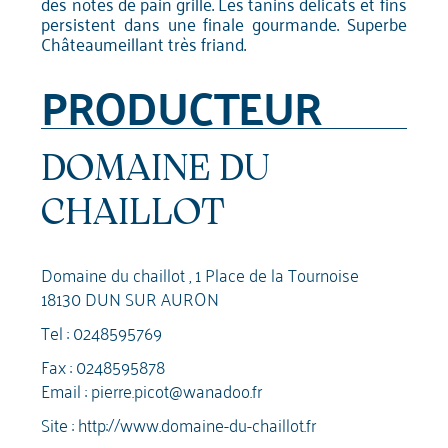
des notes de pain grillé. Les tanins délicats et fins
persistent dans une finale gourmande. Superbe
Châteaumeillant très friand.
PRODUCTEUR
DOMAINE DU
CHAILLOT
Domaine du chaillot , 1 Place de la Tournoise
18130 DUN SUR AURON
Tel :
0248595769
Fax : 0248595878
Email :
pierre.picot@wanadoo.fr
Site :
http://www.domaine-du-chaillot.fr