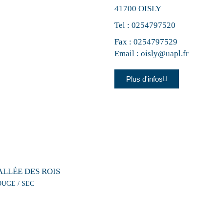
41700 OISLY
Tel :
0254797520
Fax : 0254797529
Email :
oisly@uapl.fr
Plus d'infos
ALLÉE DES ROIS
OUGE / SEC