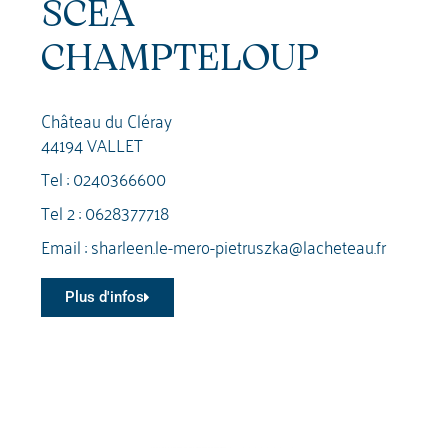
SCEA
CHAMPTELOUP
Château du Cléray
44194 VALLET
Tel :
0240366600
Tel 2 :
0628377718
Email :
sharleen.le-mero-pietruszka@lacheteau.fr
Plus d'infos