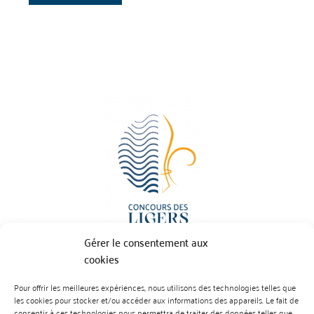
Gérer le consentement aux
cookies
Pour offrir les meilleures expériences, nous utilisons des technologies telles que
BP 70023 - 49610 JUIGNE SUR LOIRE
les cookies pour stocker et/ou accéder aux informations des appareils. Le fait de
Tél :
07 88 99 01 07
consentir à ces technologies nous permettra de traiter des données telles que