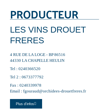
PRODUCTEUR
LES VINS DROUET
FRERES
4 RUE DE LA LOGE - BP 86516
44330 LA CHAPELLE HEULIN
Tel :
0240366520
Tel 2 :
0673377792
Fax : 0240339978
Email :
fgouraud@orchidees-drouetfreres.fr
Plus d'infos