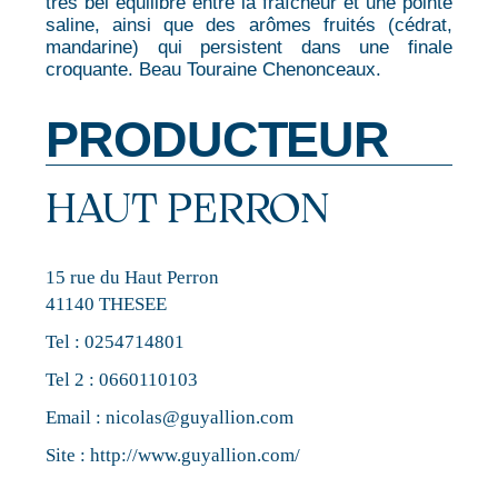
très bel équilibre entre la fraîcheur et une pointe
saline, ainsi que des arômes fruités (cédrat,
mandarine) qui persistent dans une finale
croquante. Beau Touraine Chenonceaux.
PRODUCTEUR
HAUT PERRON
15 rue du Haut Perron
41140 THESEE
Tel :
0254714801
Tel 2 :
0660110103
Email :
nicolas@guyallion.com
Site :
http://www.guyallion.com/