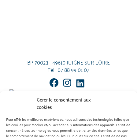
BP 70023 - 49610 JUIGNE SUR LOIRE
Tél :
07 88 99 01 07
Gérer le consentement aux
cookies
Pour offrir les meilleures expériences, nous utilisons des technologies telles que
les cookies pour stocker et/ou accéder aux informations des appareils. Le fait de
Mentions Légales
Contact
consentir à ces technologies nous permettra de traiter des données telles que
L’abus d’alcool est dangereux pour la santé. À consommer avec
le comportement de navigation ou les ID uniques sur ce site. Le fait de ne pas
modération.