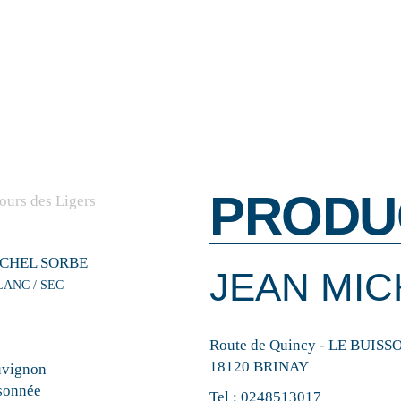
PRODU
ICHEL SORBE
JEAN MIC
LANC / SEC
Route de Quincy - LE BUIS
18120 BRINAY
uvignon
sonnée
Tel :
0248513017