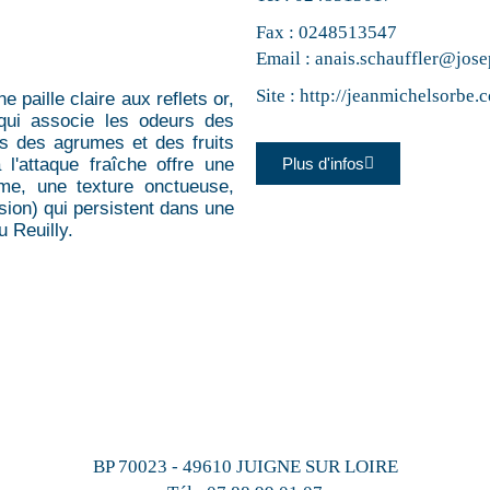
Fax : 0248513547
Email :
anais.schauffler@jos
Site :
http://jeanmichelsorbe.
e paille claire aux reflets or,
 qui associe les odeurs des
es des agrumes et des fruits
 l'attaque fraîche offre une
Plus d'infos
ume, une texture onctueuse,
sion) qui persistent dans une
 Reuilly.
BP 70023 - 49610 JUIGNE SUR LOIRE