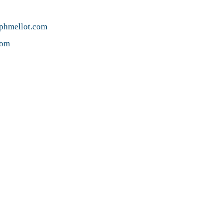
ephmellot.com
com