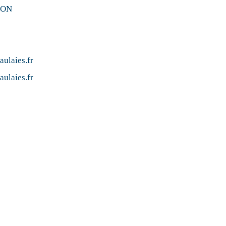
YON
ulaies.fr
ulaies.fr