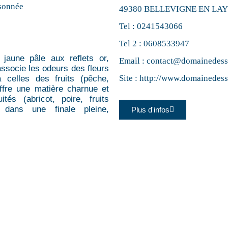
sonnée
49380 BELLEVIGNE EN LA
Tel :
0241543066
Tel 2 :
0608533947
 jaune pâle aux reflets or,
Email :
contact@domainedessa
 associe les odeurs des fleurs
Site :
http://www.domainedessa
 celles des fruits (pêche,
ffre une matière charnue et
és (abricot, poire, fruits
 dans une finale pleine,
Plus d'infos