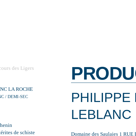
PRODU
NC LA ROCHE
PHILIPPE
NC / DEMI-SEC
LEBLANC
henin
érites de schiste
Domaine des Saulaies 1 R