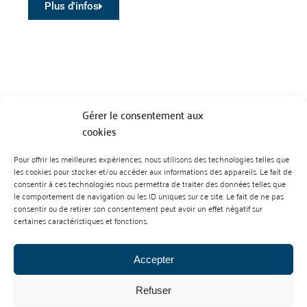
Plus d'infos
Gérer le consentement aux
cookies
Pour offrir les meilleures expériences, nous utilisons des technologies telles que
BP 70023 - 49610 JUIGNE SUR LOIRE
les cookies pour stocker et/ou accéder aux informations des appareils. Le fait de
Tél :
07 88 99 01 07
consentir à ces technologies nous permettra de traiter des données telles que
le comportement de navigation ou les ID uniques sur ce site. Le fait de ne pas
consentir ou de retirer son consentement peut avoir un effet négatif sur
certaines caractéristiques et fonctions.
Accepter
Refuser
Mentions Légales