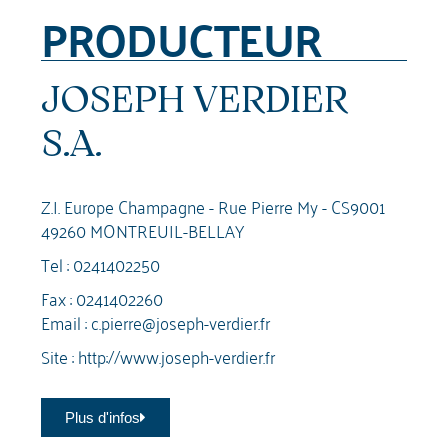
PRODUCTEUR
JOSEPH VERDIER
S.A.
Z.I. Europe Champagne - Rue Pierre My - CS9001
49260 MONTREUIL-BELLAY
Tel :
0241402250
Fax : 0241402260
Email :
c.pierre@joseph-verdier.fr
Site :
http://www.joseph-verdier.fr
Plus d'infos