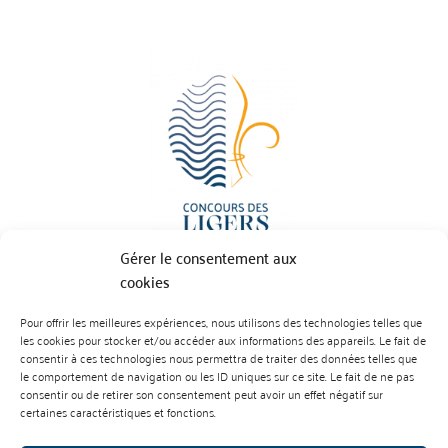
Gérer le consentement aux
cookies
Pour offrir les meilleures expériences, nous utilisons des technologies telles que
BP 70023 - 49610 JUIGNE SUR LOIRE
les cookies pour stocker et/ou accéder aux informations des appareils. Le fait de
Tél :
07 88 99 01 07
consentir à ces technologies nous permettra de traiter des données telles que
le comportement de navigation ou les ID uniques sur ce site. Le fait de ne pas
consentir ou de retirer son consentement peut avoir un effet négatif sur
certaines caractéristiques et fonctions.