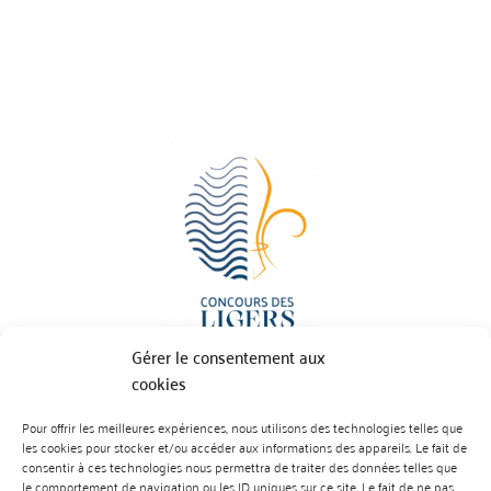
Gérer le consentement aux
cookies
Pour offrir les meilleures expériences, nous utilisons des technologies telles que
BP 70023 - 49610 JUIGNE SUR LOIRE
les cookies pour stocker et/ou accéder aux informations des appareils. Le fait de
Tél :
07 88 99 01 07
consentir à ces technologies nous permettra de traiter des données telles que
le comportement de navigation ou les ID uniques sur ce site. Le fait de ne pas