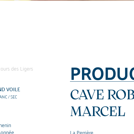
PRODU
D VOILE
CAVE RO
ANC / SEC
MARCEL
henin
sonnée
La Perrière