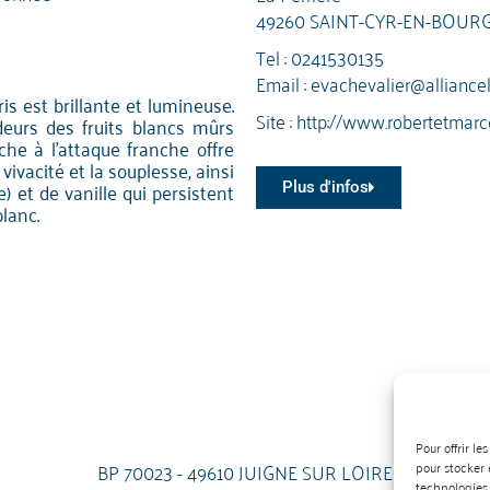
49260 SAINT-CYR-EN-BOUR
Tel :
0241530135
Email :
evachevalier@alliance
is est brillante et lumineuse.
Site :
http://www.robertetmarc
deurs des fruits blancs mûrs
he à l'attaque franche offre
vivacité et la souplesse, ainsi
et de vanille qui persistent
Plus d'infos
lanc.
Pour offrir l
BP 70023 - 49610 JUIGNE SUR LOIRE
pour stocker 
technologies