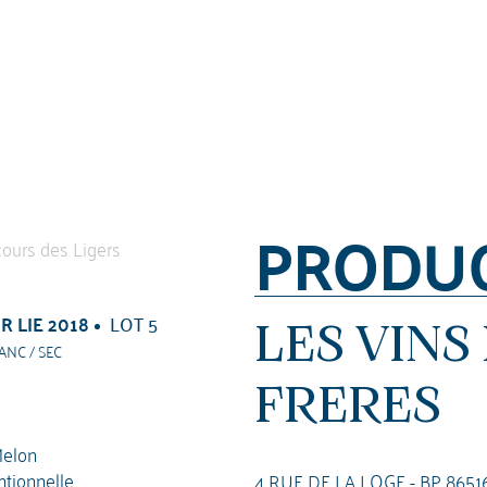
PRODU
 LIE 2018
LOT 5
LES VINS
ANC / SEC
FRERES
elon
tionnelle
4 RUE DE LA LOGE - BP 8651