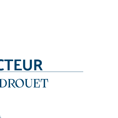
CTEUR
 DROUET
6