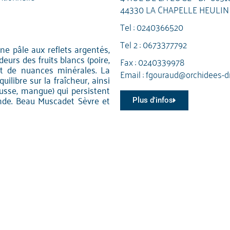
44330 LA CHAPELLE HEULIN
Tel :
0240366520
Tel 2 :
0673377792
une pâle aux reflets argentés,
deurs des fruits blancs (poire,
Fax : 0240339978
it de nuances minérales. La
Email :
fgouraud@orchidees-dro
ilibre sur la fraîcheur, ainsi
usse, mangue) qui persistent
nde. Beau Muscadet Sèvre et
Plus d'infos