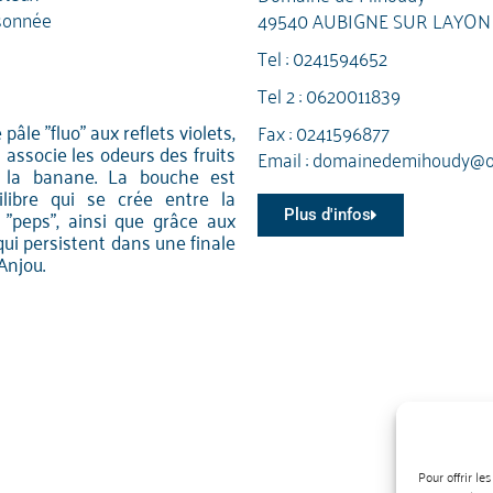
sonnée
49540 AUBIGNE SUR LAYON
Tel :
0241594652
Tel 2 :
0620011839
pâle "fluo" aux reflets violets,
Fax : 0241596877
 associe les odeurs des fruits
Email :
domainedemihoudy@or
à la banane. La bouche est
libre qui se crée entre la
e "peps", ainsi que grâce aux
Plus d'infos
qui persistent dans une finale
Anjou.
Pour offrir l