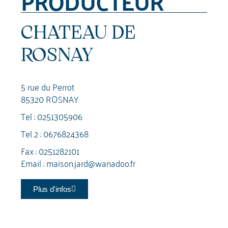
PRODUCTEUR
CHATEAU DE
ROSNAY
5 rue du Perrot
85320 ROSNAY
Tel :
0251305906
Tel 2 :
0676824368
Fax : 0251282101
Email :
maison.jard@wanadoo.fr
Plus d'infos