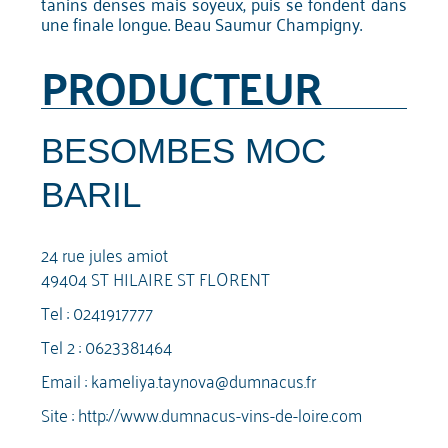
tanins denses mais soyeux, puis se fondent dans
une finale longue. Beau Saumur Champigny.
PRODUCTEUR
BESOMBES MOC
BARIL
24 rue jules amiot
49404 ST HILAIRE ST FLORENT
Tel :
0241917777
Tel 2 :
0623381464
Email :
kameliya.taynova@dumnacus.fr
Site :
http://www.dumnacus-vins-de-loire.com