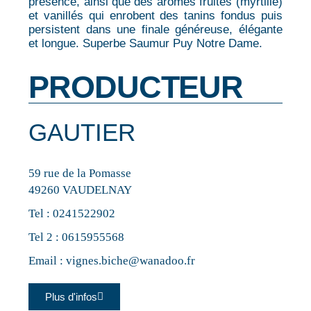
présence, ainsi que des arômes fruités (myrtille)
et vanillés qui enrobent des tanins fondus puis
persistent dans une finale généreuse, élégante
et longue. Superbe Saumur Puy Notre Dame.
PRODUCTEUR
GAUTIER
59 rue de la Pomasse
49260 VAUDELNAY
Tel :
0241522902
Tel 2 :
0615955568
Email :
vignes.biche@wanadoo.fr
Plus d'infos