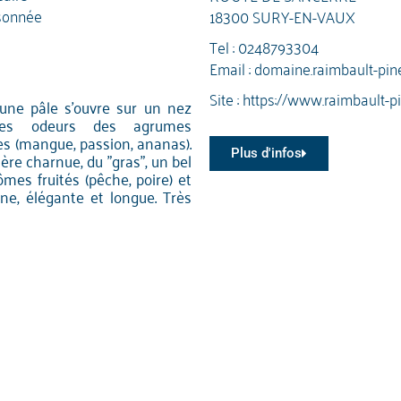
sonnée
18300 SURY-EN-VAUX
Tel :
0248793304
Email :
domaine.raimbault-pin
Site :
https://www.raimbault-pi
aune pâle s'ouvre sur un nez
 les odeurs des agrumes
es (mangue, passion, ananas).
Plus d'infos
ère charnue, du "gras", un bel
ômes fruités (pêche, poire) et
ine, élégante et longue. Très