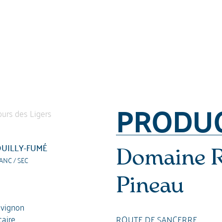
PRODU
UILLY-FUMÉ
Domaine R
ANC / SEC
Pineau
vignon
caire
ROUTE DE SANCERRE