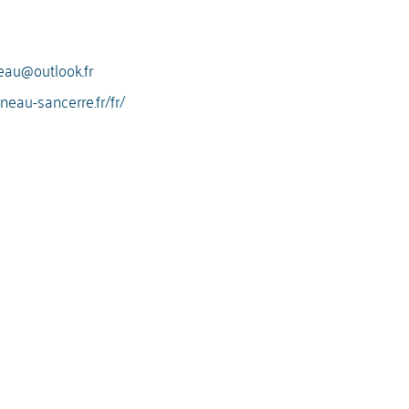
eau@outlook.fr
neau-sancerre.fr/fr/