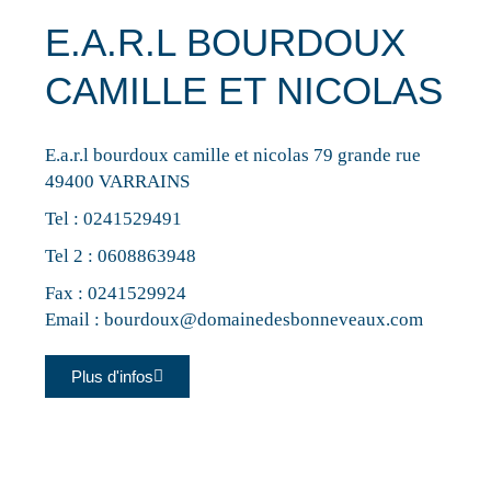
E.A.R.L BOURDOUX
CAMILLE ET NICOLAS
E.a.r.l bourdoux camille et nicolas 79 grande rue
49400 VARRAINS
Tel :
0241529491
Tel 2 :
0608863948
Fax : 0241529924
Email :
bourdoux@domainedesbonneveaux.com
Plus d'infos