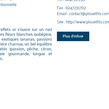
tionnelle
Fax : 0247231702
Email :
contact@plouetfils.co
Site :
http://www.plouetfils.co
reflets or s'ouvre sur un nez
des fleurs blanches (aubépine,
Plus d'infos
 exotiques (ananas, passion).
ière charnue, un bel équilibre
ités (passion, pêche, citron,
nale gourmande, longue et
n.