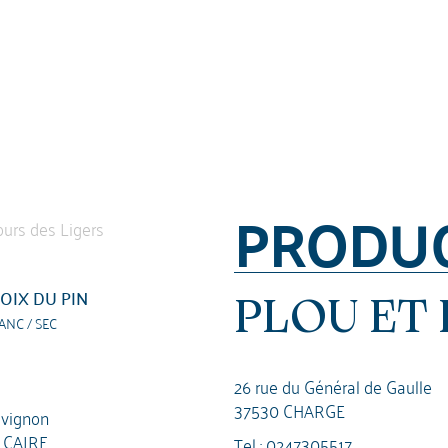
PRODU
OIX DU PIN
PLOU ET 
ANC / SEC
26 rue du Général de Gaulle
37530 CHARGE
vignon
LCAIRE
Tel :
0247305517