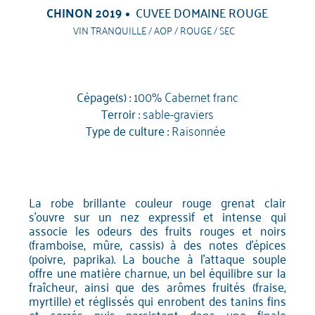
CHINON 2019
CUVEE DOMAINE ROUGE
VIN TRANQUILLE / AOP / ROUGE / SEC
Cépage(s) :
100% Cabernet franc
Terroir :
sable-graviers
Type de culture :
Raisonnée
La robe brillante couleur rouge grenat clair
s'ouvre sur un nez expressif et intense qui
associe les odeurs des fruits rouges et noirs
(framboise, mûre, cassis) à des notes d'épices
(poivre, paprika). La bouche à l'attaque souple
offre une matière charnue, un bel équilibre sur la
fraîcheur, ainsi que des arômes fruités (fraise,
myrtille) et réglissés qui enrobent des tanins fins
et serrés puis persistent dans une finale