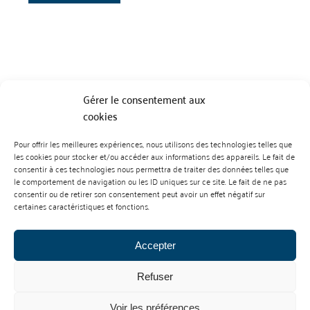
Gérer le consentement aux
cookies
Pour offrir les meilleures expériences, nous utilisons des technologies telles que
BP 70023 - 49610 JUIGNE SUR LOIRE
les cookies pour stocker et/ou accéder aux informations des appareils. Le fait de
Tél :
07 88 99 01 07
consentir à ces technologies nous permettra de traiter des données telles que
le comportement de navigation ou les ID uniques sur ce site. Le fait de ne pas
consentir ou de retirer son consentement peut avoir un effet négatif sur
certaines caractéristiques et fonctions.
Accepter
Refuser
Mentions Légales
Contact
Voir les préférences