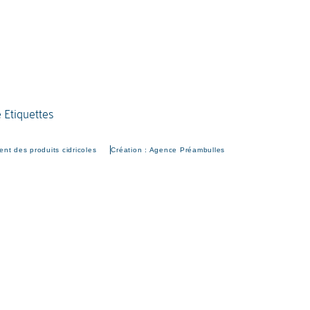
nt des produits cidricoles
Création : Agence Préambulles