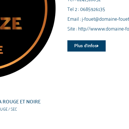
Tel 2 :
0685926135
Email :
j-fouet@domaine-foue
Site :
http://wwww.domaine-f
Plus d'infos
A ROUGE ET NOIRE
UGE / SEC