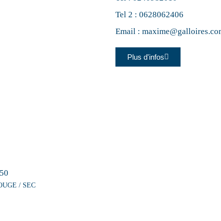
Tel 2 :
0628062406
Email :
maxime@galloires.co
Plus d'infos
50
OUGE / SEC