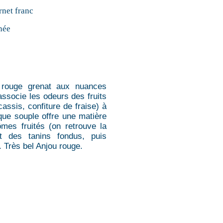
net franc
née
r rouge grenat aux nuances
associe les odeurs des fruits
cassis, confiture de fraise) à
que souple offre une matière
ômes fruités (on retrouve la
nt des tanins fondus, puis
. Très bel Anjou rouge.