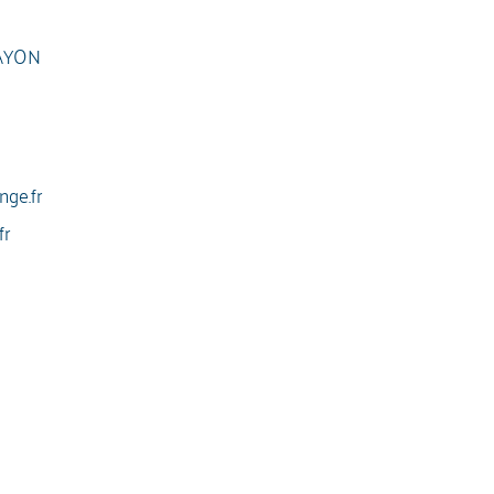
AYON
ge.fr
fr