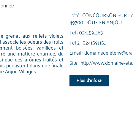
sonnée
L'été- CONCOURSON SUR L
49700 DOUE EN ANJOU
Tel :
0241591163
e grenat aux reflets violets
i associe les odeurs des fruits
Tel 2 :
0241591151
ement boisées, vanillées et
Email :
domainedelete49@oran
ffre une matière charnue, du
si que des arômes fruités et
Site :
http://www.domaine-ete.
uis persistent dans une finale
e Anjou-Villages.
Plus d'infos