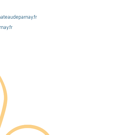
ateaudeparnay.fr
nay.fr