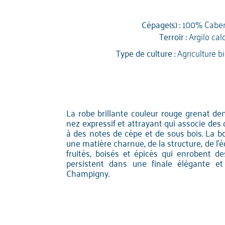
Cépage(s) :
100% Caber
Terroir :
Argilo cal
Type de culture :
Agriculture b
La robe brillante couleur rouge grenat de
nez expressif et attrayant qui associe de
à des notes de cèpe et de sous bois. La bo
une matière charnue, de la structure, de l'é
fruités, boisés et épicés qui enrobent de
persistent dans une finale élégante e
Champigny.