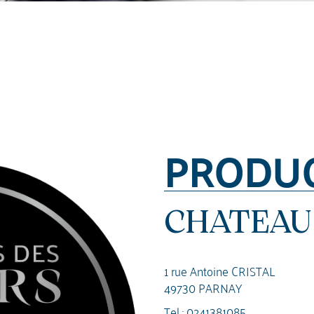
PRODU
CHATEAU
1 rue Antoine CRISTAL
49730 PARNAY
Tel :
0241381085